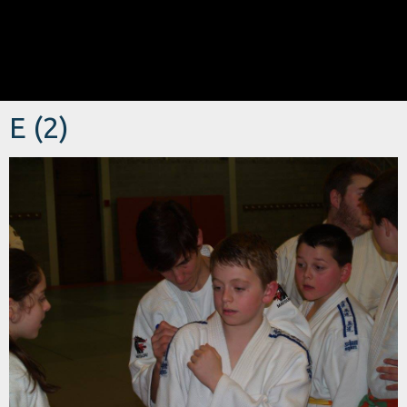
E (2)