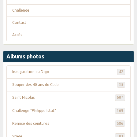
Challenge
Contact
Accès
Albums photos
Inauguration du Dojo
42
Souper des 40 ans du CLub
35
Saint Nicolas
607
Challenge "Philippe Istat"
369
Remise des ceintures
586
Stage
303