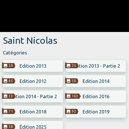
Saint Nicolas
Catégories
Edition 2013
Edition 2013 - Partie 2
50
25
Edition 2012
Edition 2014
65
50
Edition 2014 - Partie 2
Edition 2016
33
163
Edition 2018
Edition 2019
71
92
Édition 2025
58