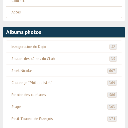
Contact
Accès
Albums photos
Inauguration du Dojo
42
Souper des 40 ans du CLub
35
Saint Nicolas
607
Challenge "Philippe Istat"
369
Remise des ceintures
586
Stage
303
Petit Tournoi de François
371