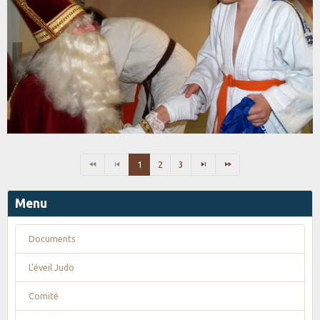
1
2
3
Menu
Documents
L'éveil Judo
Comité