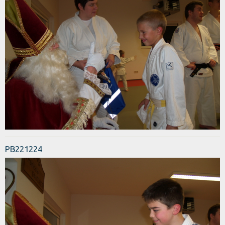
PB221224