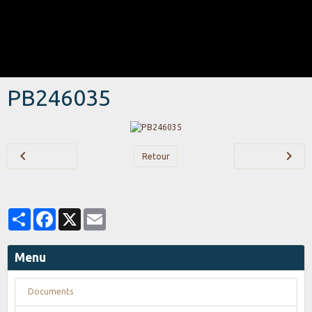
PB246035
Retour
Partager
Facebook
X
Email
Menu
Documents