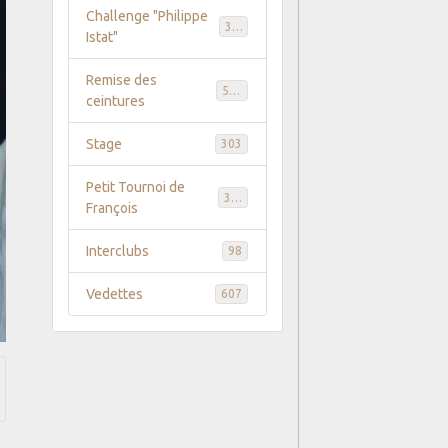
Challenge "Philippe
369
Istat"
Remise des
586
ceintures
Stage
303
Petit Tournoi de
371
François
Interclubs
98
Vedettes
607