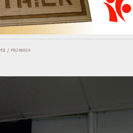
012
PB246034