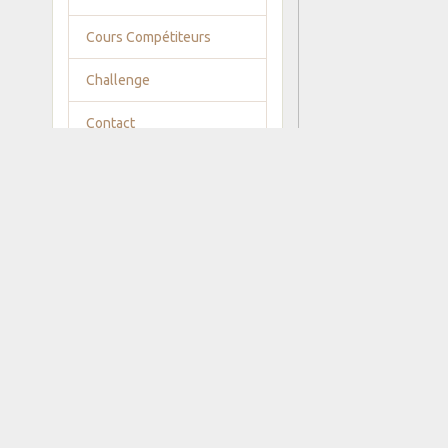
Cours Compétiteurs
Challenge
Contact
Accès
Albums photos
Inauguration du Dojo
42
Souper des 40 ans du
35
CLub
Saint Nicolas
607