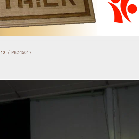
012
PB246017