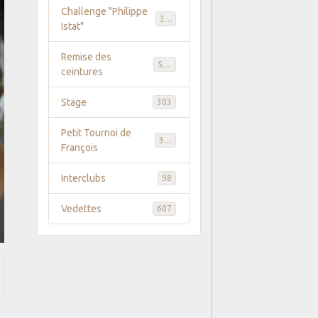
Challenge "Philippe
369
Istat"
Remise des
586
ceintures
Stage
303
Petit Tournoi de
371
François
Interclubs
98
Vedettes
607