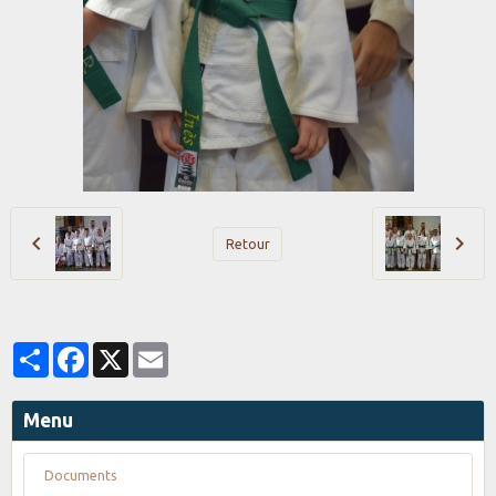
Retour
Partager
Facebook
X
Email
Menu
Documents