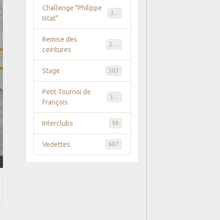
Challenge "Philippe
369
Istat"
Remise des
586
ceintures
Stage
303
Petit Tournoi de
371
François
Interclubs
98
Vedettes
607