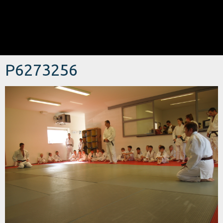
P6273256