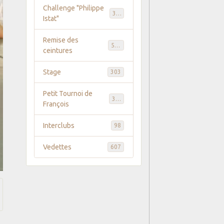
Challenge "Philippe
369
Istat"
Remise des
586
ceintures
Stage
303
Petit Tournoi de
371
François
Interclubs
98
Vedettes
607