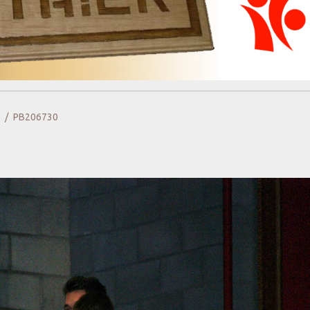
6
PB206730