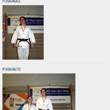
P3064665
P3064670