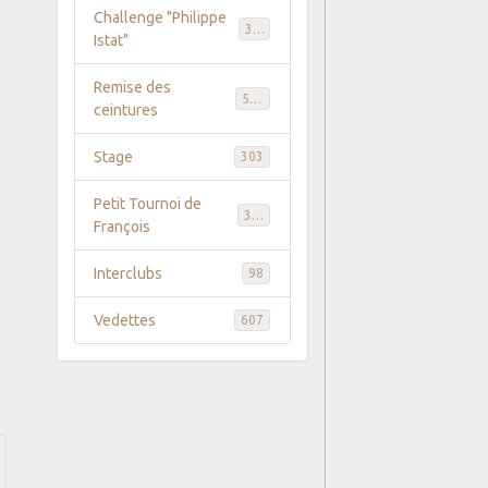
Challenge "Philippe
369
Istat"
Remise des
586
ceintures
Stage
303
Petit Tournoi de
371
François
Interclubs
98
Vedettes
607