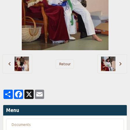
Retour
Partager
Facebook
X
Email
Menu
Documents