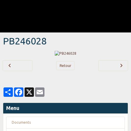
PB246028
Retour
Partager
Facebook
X
Email
Menu
Documents