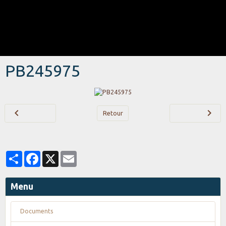
PB245975
Retour
Partager
Facebook
X
Email
Menu
Documents