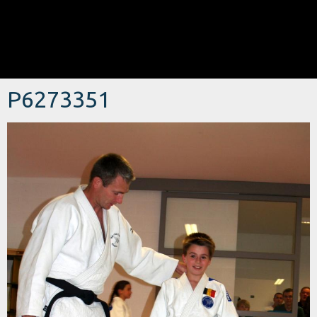
P6273351