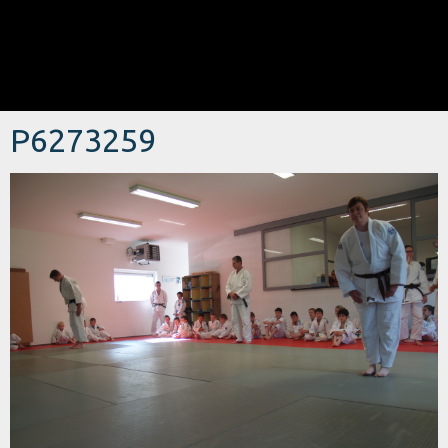
P6273259